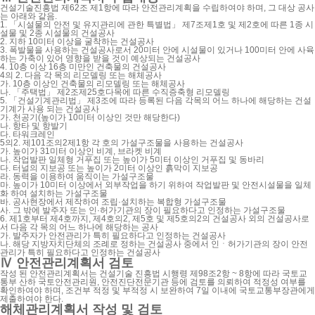
건설기술진흥법 제62조 제1항에 따라 안전관리계획을 수립하여야 하며, 그 대상 공사
는 아래와 같음.
1. 「시설물의 안전 및 유지관리에 관한 특별법」 제7조제1호 및 제2호에 따른 1종 시
설물 및 2종 시설물의 건설공사
2. 지하 10미터 이상을 굴착하는 건설공사
3. 폭발물을 사용하는 건설공사로서 20미터 안에 시설물이 있거나 100미터 안에 사육
하는 가축이 있어 영향을 받을 것이 예상되는 건설공사
4. 10층 이상 16층 미만인 건축물의 건설공사
4의 2. 다음 각 목의 리모델링 또는 해체공사
가. 10층 이상인 건축물의 리모델링 또는 해체공사
나. 「주택법」 제2조제25호다목에 따른 수직증축형 리모델링
5. 「건설기계관리법」 제3조에 따라 등록된 다음 각목의 어느 하나에 해당하는 건설
기계가 사용 되는 건설공사
가. 천공기(높이가 10미터 이상인 것만 해당한다)
나. 항타 및 항발기
다. 타워크레인
5의2. 제101조의2제1항 각 호의 가설구조물을 사용하는 건설공사
가. 높이가 31미터 이상인 비계, 브라켓 비계
나. 작업발판 일체형 거푸집 또는 높이가 5미터 이상인 거푸집 및 동바리
다. 터널의 지보공 또는 높이가 2미터 이상인 흙막이 지보공
라. 동력을 이용하여 움직이는 가설구조물
마. 높이가 10미터 이상에서 외부작업을 하기 위하여 작업발판 및 안전시설물을 일체
화 하여 설치하는 가설구조물
바. 공사현장에서 제작하여 조립·설치하는 복합형 가설구조물
사. 그 밖에 발주자 또는 인·허가기관의 장이 필요하다고 인정하는 가설구조물
6. 제1호부터 제4호까지, 제4호의2, 제5호 및 제5호의2의 건설공사 외의 건설공사로
서 다음 각 목의 어느 하나에 해당하는 공사
가. 발주자가 안전관리가 특히 필요하다고 인정하는 건설공사
나. 해당 지방자치단체의 조례로 정하는 건설공사 중에서 인ㆍ허가기관의 장이 안전
관리가 특히 필요하다고 인정하는 건설공사
Ⅳ
안전관리계획서 검토
작성 된 안전관리계획서는 건설기술 진흥법 시행령 제98조2항 ~ 8항에 따라 국토교
통부 산하 국토안전관리원, 안전진단전문기관 등에 검토를 의뢰하여 적정성 여부를
확인하여야 하며, 조건부 적정 및 부적정 시 보완하여 7일 이내에 국토교통부장관에게
제출하여야 한다.
해체관리계획서 작성 및 검토