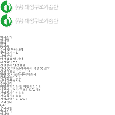
회사소개
인사말
연혁
등록증
수상 및 특허사항
찾아오시는길
사업분야
안전점검 및 진단
재건축안전진단
건설공사 안전점검
안전 및 해체관리계획서 작성 및 검토
건설기술용역업(감리)
현황 및 사전조사/피해조사
건축물관리점검
실내건축공사업
수행실적
정밀안전진단 및 정밀안전점검
내진성능평가(구조검토/설계)
건설공사안전점검
건축물관리점검
건설사업관리(감리)
고객센터
Q&A
공지사항
회사소개
인사말