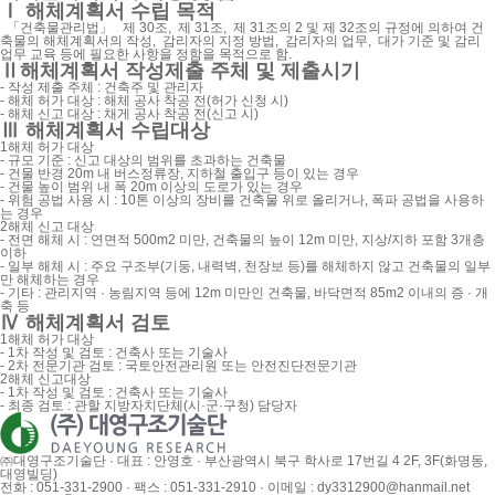
Ⅰ
해체계획서 수립 목적
「건축물관리법」 제 30조, 제 31조, 제 31조의 2 및 제 32조의 규정에 의하여 건
축물의 해체계획서의 작성, 감리자의 지정 방법, 감리자의 업무, 대가 기준 및 감리
업무 교육 등에 필요한 사항을 정함을 목적으로 함.
Ⅱ
해체계획서 작성제출 주체 및 제출시기
- 작성 제출 주체 : 건축주 및 관리자
- 해체 허가 대상 : 해체 공사 착공 전(허가 신청 시)
- 해체 신고 대상 : 채게 공사 착공 전(신고 시)
Ⅲ
해체계획서 수립대상
1
해체 허가 대상
- 규모 기준 : 신고 대상의 범위를 초과하는 건축물
- 건물 반경 20m 내 버스정류장, 지하철 출입구 등이 있는 경우
- 건물 높이 범위 내 폭 20m 이상의 도로가 있는 경우
- 위험 공법 사용 시 : 10톤 이상의 장비를 건축물 위로 올리거나, 폭파 공법을 사용하
는 경우
2
해체 신고 대상
- 전면 해체 시 : 연면적 500m2 미만, 건축물의 높이 12m 미만, 지상/지하 포함 3개층
이하
- 일부 해체 시 : 주요 구조부(기둥, 내력벽, 천장보 등)를 해체하지 않고 건축물의 일부
만 해체하는 경우
- 기타 : 관리지역 · 농림지역 등에 12m 미만인 건축물, 바닥면적 85m2 이내의 증 · 개
축 등
Ⅳ
해체계획서 검토
1
해체 허가 대상
- 1차 작성 및 검토 : 건축사 또는 기술사
- 2차 전문기관 검토 : 국토안전관리원 또는 안전진단전문기관
2
해체 신고대상
- 1차 작성 및 검토 : 건축사 또는 기술사
- 최종 검토 : 관할 지방자치단체(시·군·구청) 담당자
㈜대영구조기술단 · 대표 : 안영호 · 부산광역시 북구 학사로 17번길 4 2F, 3F(화명동,
대영빌딩)
전화 : 051-331-2900 · 팩스 : 051-331-2910 · 이메일 :
dy3312900@hanmail.net