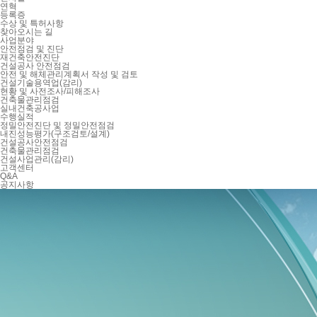
연혁
등록증
수상 및 특허사항
찾아오시는 길
사업분야
안전점검 및 진단
재건축안전진단
건설공사 안전점검
안전 및 해체관리계획서 작성 및 검토
건설기술용역업(감리)
현황 및 사전조사/피해조사
건축물관리점검
실내건축공사업
수행실적
정밀안전진단 및 정밀안전점검
내진성능평가(구조검토/설계)
건설공사안전점검
건축물관리점검
건설사업관리(감리)
고객센터
Q&A
공지사항