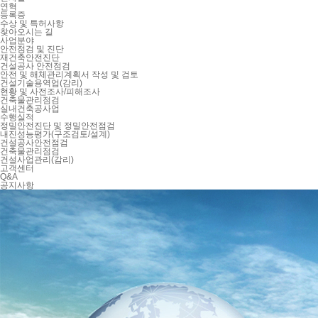
연혁
등록증
수상 및 특허사항
찾아오시는 길
사업분야
안전점검 및 진단
재건축안전진단
건설공사 안전점검
안전 및 해체관리계획서 작성 및 검토
건설기술용역업(감리)
현황 및 사전조사/피해조사
건축물관리점검
실내건축공사업
수행실적
정밀안전진단 및 정밀안전점검
내진성능평가(구조검토/설계)
건설공사안전점검
건축물관리점검
건설사업관리(감리)
고객센터
Q&A
공지사항