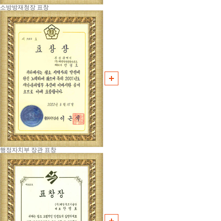
소방방재청장 표창
행정자치부 장관 표창