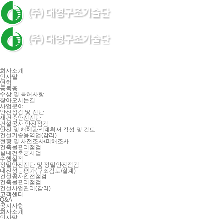
회사소개
인사말
연혁
등록증
수상 및 특허사항
찾아오시는길
사업분야
안전점검 및 진단
재건축안전진단
건설공사 안전점검
안전 및 해체관리계획서 작성 및 검토
건설기술용역업(감리)
현황 및 사전조사/피해조사
건축물관리점검
실내건축공사업
수행실적
정밀안전진단 및 정밀안전점검
내진성능평가(구조검토/설계)
건설공사안전점검
건축물관리점검
건설사업관리(감리)
고객센터
Q&A
공지사항
회사소개
인사말